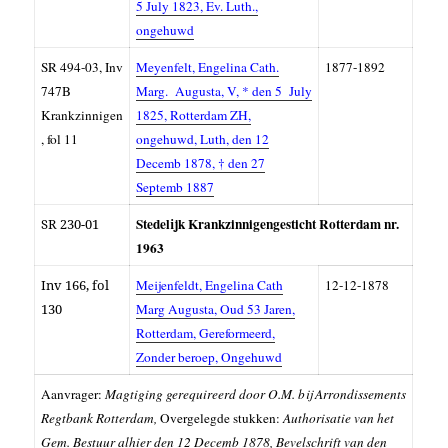
5 July 1823, Ev. Luth.,
ongehuwd
SR 494-03, Inv
Meyenfelt, Engelina Cath.
1877-1892
747B
Marg. Augusta, V, * den 5 July
Krankzinnigen
1825, Rotterdam ZH,
, fol 11
ongehuwd, Luth, den 12
Decemb 1878, † den 27
Septemb 1887
Stedelijk Krankzinnigengesticht Rotterdam nr.
SR 230-01
1963
Inv 166, fol
Meijenfeldt, Engelina Cath
12-12-1878
130
Marg Augusta, Oud 53 Jaren,
Rotterdam, Gereformeerd,
Zonder beroep, Ongehuwd
Aanvrager:
Magtiging gerequireerd door O.M. bij Arrondissements
Regtbank Rotterdam,
Overgelegde stukken:
Authorisatie van het
Gem. Bestuur alhier den 12 Decemb 1878, Bevelschrift van den