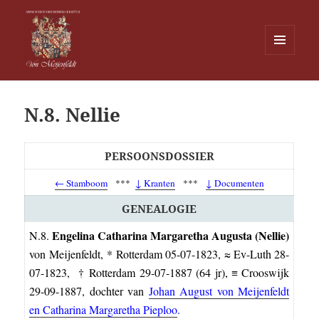
MENU
EN
Von Meijenfeldt
WIDGETS
N.8. Nellie
PERSOONSDOSSIER
← Stamboom
***
↓ Kranten
***
↓ Documenten
GENEALOGIE
Engelina Catharina Margaretha Augusta (Nellie)
N.8.
von Meijenfeldt,
* Rotterdam 05-07-1823, ≈ Ev-Luth 28-
07-1823, † Rotterdam 29-07-1887 (64 jr), ≡ Crooswijk
29-09-1887, dochter van
Johan August von Meijenfeldt
en Catharina Margaretha Pieploo
.