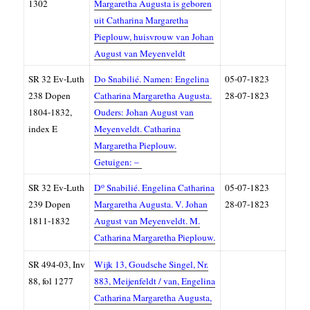
1302
Margaretha Augusta is geboren
uit Catharina Margaretha
Pieplouw, huisvrouw van Johan
August van Meyenveldt
SR 32 Ev-Luth
Do Snabilié. Namen: Engelina
05-07-1823
238 Dopen
Catharina Margaretha Augusta.
28-07-1823
1804-1832,
Ouders: Johan August van
index E
Meyenveldt. Catharina
Margaretha Pieplouw.
Getuigen: –
o
SR 32 Ev-Luth
D
Snabilié. Engelina Catharina
05-07-1823
239 Dopen
Margaretha Augusta. V. Johan
28-07-1823
1811-1832
August van Meyenveldt. M.
Catharina Margaretha Pieplouw.
SR 494-03, Inv
Wijk 13, Goudsche Singel, Nr.
88, fol 1277
883, Meijenfeldt / van, Engelina
Catharina Margaretha Augusta,