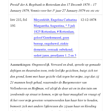
t
Presid
der A. Regtbank te Rotterdam den 17 Decemb 1878 – 17
e
January 1879, Vonnis voor het 1
jaar 27 January 1879 etc etc etc
Inv 215, fol
Meyenfeldt, Engelina Catharina
12-12-1878
195
Margaretha Augustina, * 5 juli
1825 Rotterdam, # Rotterdam,
geloof Gereformeerd, geen
beroep, ongehuwd, ziekte
dementie, oorzaak onbekend,
sedert jaren, proefjaren 1, 2 en 3
Aanmerkingen:
Ongeneeslijk. Verward en druk, spreekt op gemaakt
deftigen en theatralen toon, trekt leelijke gezichten, buigt zich tot
den grond, komt met haar gezicht vlak tegen het mijne, zegt dat zij
21 mannen heeft gehad, waaronder de Burgemeester van
Vollenhoven en Hoffman, wil altijd de deur uit en in den tuin om
zoodoende op straat te komen, wijst op haar maagkuil en vraagt of
ik het voor mijn geweten verantwoorden kan haar hier te houden,
bemoeit zich met andere lijderessen die zij aan haar en kleeding