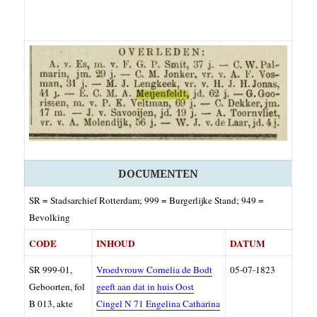
DOCUMENTEN
SR = Stadsarchief Rotterdam; 999 = Burgerlijke Stand; 949 =
Bevolking
COD
E
INHOUD
DATUM
SR
999-01,
Vroedvrouw Cornelia de Bodt
05-07-1823
Geboorten, f
ol
geeft aan dat in huis Oost
B 013, akte
Cingel N 71 Engelina Catharina