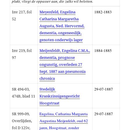
plukt, vliegt de oppasser aan, die zulks wil beletten.
Inv 217, fol
Meyenfeld, Engelina
1882-1883
52
Catharina Margaretha
Augusta, Ned. Hervormd,
dementia, ongeneeslijk,
genoten onderwijs lager
Inv 219, fol
Meijenfeldt, Engelina C.M.A.,
1884-1885
97
dementia, prognose
ongunstig, overleden 27
Sept. 1887 aan pneumonia
chronica
SR 494-03,
Stedelijk
29-07-1887
474B, blad 11
Krankzinnigengesticht
Hoogstraat
SR 999-09,
Engelina, Catharina Margareta
29-07-1887
Overlijden,
Augustina Meijenfeldt, oud 62
fol D 125v,
jaren, Hoogstraat, zonder