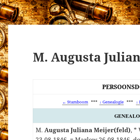
M. Augusta Julia
PERSOONSD
← Stamboom
***
↓ Genealogie
***
↓
GENEALO
M.
Augusta Juliana Meijer(feld)
, *
23-08-1846, ≡ Marlow 26-08-1846, d