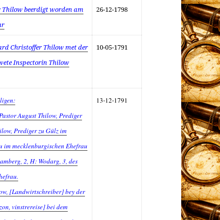
or Thilow beerdigt worden am
26-12-1798
hr
rd Christoffer Thilow met der
10-05-1791
wete Inspectorin Thilow
ligen:
13-12-1791
 Pastor August Thilow, Prediger
ilow, Prediger zu Gülz im
u im mecklenburgischen Ehefrau
amberg, 2, H: Wodarg, 3, des
hefrau.
low, [Landwirtschreiber] bey der
on, vinstrereise] bei dem