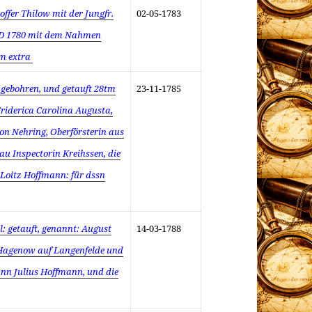
offer Thilow mit der Jungfr.
02-05-1783
AD 1780 mit dem Nahmen
am extra
n gebohren, und getauft 28tm
23-11-1785
riderica Carolina Augusta,
on Nehring, Oberförsterin aus
rau Inspectorin Kreihssen, die
 Loitz Hoffmann: für dssn
l: getauft, genannt: August
14-03-1788
r Hagenow auf Langenfelde und
ann Julius Hoffmann, und die