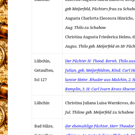
geb Meijerfeld, Pächters frau zu Scha
Augusta Charlotta Eleonora Hinrichs
Aug. Thilo zu Schabow
Christina Augusta Friederica Helms, 
Augus. Thilo geb. Meijerfeld en Hr Pä
Lübchin,
Der Pächter H: Theod. Bernh. Thilo au
Getauften,
Julian. geb. Meijerfeldten, Kind: Carl H
fol 127
lantor Heinr. Rhader aus Malchin, 2. H
Remplin, 3. H: Carl Ivarn Kross Shwt
Lübchin
Christina Juliana Luisa Warnkross, d
Jul. Thilow geb. Meijerfeld zu Schabow
Bad Sülze,
der ehemahlige Pächter, Herr Theodor