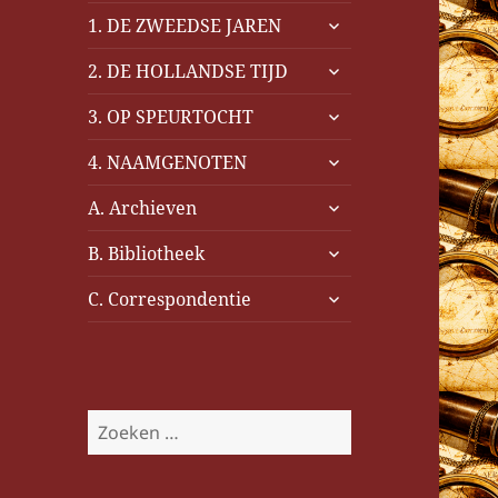
submenu
1. DE ZWEEDSE JAREN
uitvouwen
submenu
2. DE HOLLANDSE TIJD
uitvouwen
submenu
3. OP SPEURTOCHT
uitvouwen
submenu
4. NAAMGENOTEN
uitvouwen
submenu
A. Archieven
uitvouwen
submenu
B. Bibliotheek
uitvouwen
submenu
C. Correspondentie
uitvouwen
Z
o
e