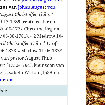
zus van
Johan August von
ugust Chri­stoffer Thilo, *
9-12-1789, rentmeester en
6-06-1772 Chris­tina Regina
w 06-08-1781)
,
∞2 Medrow 10-
rd Christoffer Thilo,
* Groβ
-06-1838 ≡ Marlow 11-06-1838,
n van pastor August Thilo
ert (1730-1764), kleinzoon van
ne Elisabeth Witton (1688-na
nderen
OOP