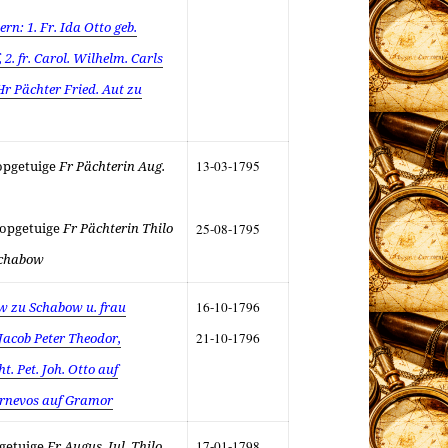
rn: 1. Fr. Ida Otto geb.
2. fr. Carol. Wilhelm. Carls
 Hr Pächter Fried. Aut zu
opgetuige
Fr Pächterin Aug.
13-03-1795
opgetuige
Fr Pächterin Thilo
25-08-1795
Schabow
w zu Schabow u. frau
16-10-1796
 Jacob Peter Theodor,
21-10-1796
t. Pet. Joh. Otto auf
Warnevos auf Gramor
getuige
Fr Augus. Jul. Thilo
17-01-1798