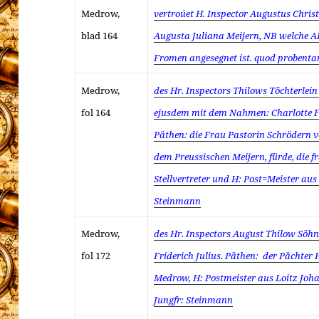
Medrow,
vertroúet
H. Inspector Augustus Christ
blad 164
Augusta Juliana Meijern, NB welche 
Fromen angesegnet ist. quod probent
Medrow,
des Hr. Inspectors Thilows Töchterlei
fol 164
ejusdem mit dem Nahmen: Charlotte F
Päthen: die Frau Pastorin Schrödern v
dem Preussischen Meijern, fürde, die f
Stellvertreter und H: Post=Meister aus
Steinmann
Medrow,
des Hr. Inspectors August Thilow Söhn
fol 172
Friderich Julius. Päthen: der Pächte
Medrow, H: Postmeister aus Loitz Joh
Jungfr: Steinmann