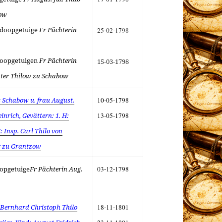
bow
, doopgetuige
Fr Pächterin
25-02-1798
doopgetuigen
Fr Pächterin
15-03-1798
chter Thilow zu Schabow
s Schabow u. frau August.
10-05-1798
einrich, Gevättern: 1. H:
13-05-1798
: Insp. Carl Thilo von
er zu Grantzow
oopgetuige
Fr Pächterin Aug.
03-12-1798
 Bernhard Christoph Thilo
18-11-1801