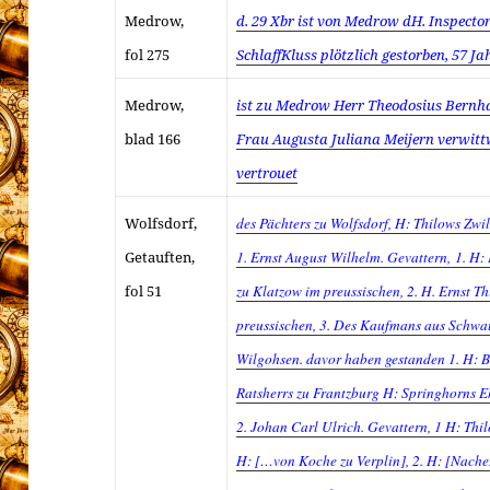
Medrow,
d. 29 Xbr ist von Medrow dH. Inspect
fol 275
SchlaffKluss plötzlich gestorben, 57 Ja
Medrow,
ist zu Medrow Herr Theodosius Bernha
blad 166
Frau Augusta Juliana Meijern verwitt
vertrouet
Wolfsdorf,
des Pächters zu Wolfsdorf, H: Thilows Zwil
Getauften,
1. Ernst August Wilhelm. Gevattern, 1. H:
fol 51
zu Klatzow im preussischen, 2. H. Ernst Th
preussischen, 3. Des Kaufmans aus Schwa
Wilgohsen. davor haben gestanden 1. H: B
Ratsherrs zu Frantzburg H: Springhorns E
2. Johan Carl Ulrich. Gevattern, 1 H: Thi
H: […von Koche zu Verplin], 2. H: [Nachez