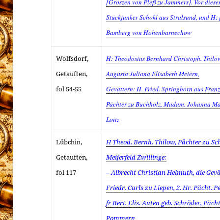
[Groszen von Pleβ zu Jammers]. Vor diese
Stückjunker Schokl aus Stralsund, und H: 
Bamberg von Hohenbarnechow
Wolfsdorf,
H: Theodosius Bernhard Christoph. Thilow,
Getauften,
Augusta Juliana Elisabeth Meiern,
fol 54-55
Gevattern: H. Fried. Springhorn aus Franz
Pächter zu Buchholz, Madam. Johanna M
Loitz
Lübchin,
H Theod. Bernh. Thilow, Pächter zu Sc
Getauften,
Meijerfeld Zwillinge:
fol 117
– Albrecht Christian Helmuth, die Gevät
Friedr. Carls zu Liepen, 2. Hr. Pächt. P
fr Bert. Elis. Auten geb. Schröder, Päch
Pommern