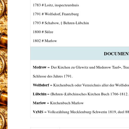
1783 # Loitz, inspecteurshuis
1791 # Wolfsdorf, Frantzburg
1793 # Schabow, ‡ Behren-Lübchin
1800 # Sülze
1802 # Marlow
DOCUMEN
Medrow
=
Der Kirchen zu Glewitz und Mederow Tauf=, Trau
Schlusse des Jahres 1791.
Wolfsdorf
= Kirchenbuch oder Verzeichnis aller der Wolfsdo
Lübchin
= (Behren-)Lübchinsches Kirchen Buch 1766-1812.
Marlow
= Kirchenbuch Marlow
VzMS
= Volkszählung
Mecklenburg-Schwerin 1819, deel 8