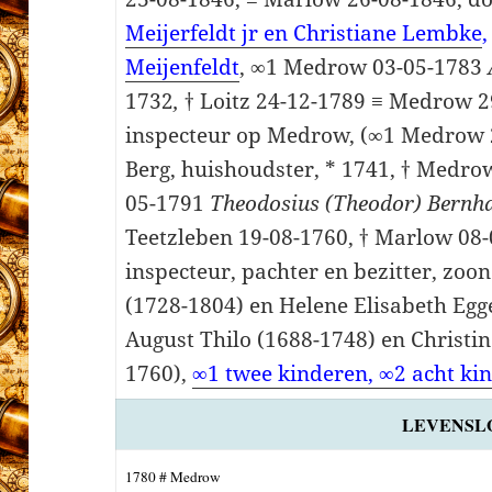
Meijerfeldt jr en Christiane Lembke
,
Meijenfeldt
, ∞1 Medrow 03-05-1783
A
1732
,
† Loitz 24-12-1789 ≡ Medrow 2
inspecteur op Medrow, (∞1 Medrow 2
Berg, huishoudster, * 1741, † Medro
05-1791
Theodosius (Theodor) Bernha
Teetzleben 19-08-1760, † Marlow 08
inspecteur, pachter en bezitter, zoo
(1728-1804) en Helene Elisabeth Egg
August Thilo (1688-1748) en Christi
1760),
∞1 twee kinderen, ∞2 acht ki
LEVENSL
1780 # Medrow