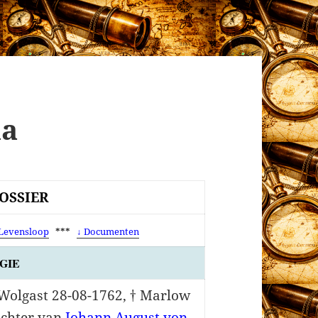
na
OSSIER
 Levensloop
***
↓ Documenten
GIE
 Wolgast 28-08-1762, † Marlow
ochter van
Johann August von