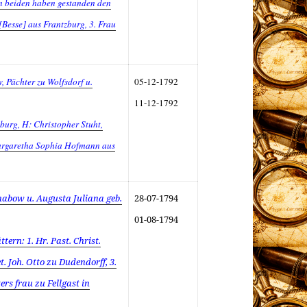
n beiden haben gestanden den
[Besse] aus Frantzburg, 3. Frau
 Pächter zu Wolfsdorf u.
05-12-1792
11-12-1792
burg, H: Christopher Stuht,
argaretha Sophia Hofmann aus
habow u. Augusta Juliana geb.
28-07-1794
01-08-1794
tern: 1. Hr. Past. Christ.
et. Joh. Otto zu Dudendorff, 3.
ters frau zu Fellgast in