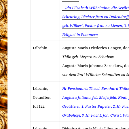
– Ida Elisabeth Wilhelmina, die Gevätte
Scheuring, Pächter frau zu Dudendorff, 
geb. Wilbert, Pastor frau zu Liepen, 3.
Fellgast in Pommern
Lübchin
Augusta Maria Friederica Hangen, do
Thilo geb. Meyern zu Schabow
Augusta Maria Johanna Zarnekow
,
do
vor dem Ratt Wilhelm Schmidten zu 
Lübchin,
Hr Pensionaris Theod. Bernhard Thilo
Getauften,
Augusta Juliana geb. Meijerfeld, Kind:
fol 122
Gevättern: 1. Pastor Pupeter, 2. Hr Pach
Grabohöfe, 3. Hr Pacht. Joh. Christ. 
Lübchin
Diderica Augusta Maria Libnow
,
doop