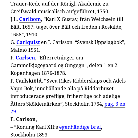
Trauer-Rede auf der Königl. Akademie zu
Greifswald musicalisch aufgeführet, 1750.
J.L.
Carlbom
, “Karl X Gustav, från Weichseln till
Bält, 1657: taget över Bält och freden i Roskilde,
1658”, 1910.
G.
Carlquist
en J. Carlsson, “Svensk Uppslagbok”,
Malmö 1951.
F.
Carlsen
, “Efterretninger om
Gammelkjøgegaard og Omgegn”, delen 1 en 2,
Kopenhagen 1876-1878.
P.
Carlskiöld
,
“
Svea Rikes Ridderskaps och Adels
Vapn-Bok, innehållande alla på Riddarhuset
introducerade greflige, friherrlige och adelige
Ätters Sköldemärken”, Stockholm 1764,
pag. 3 en
29
.
E.
Carlson
,
– “Konung Karl XII:s
egenhändige bref
,
Stockholm 1893.