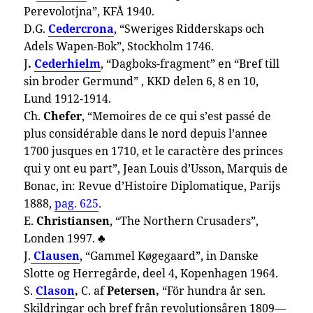
Perevo­lotjna”, KFÅ 1940.
D.G.
Cedercrona
, “Sweriges Ridderskaps och
Adels Wapen-Bok”, Stockholm 1746.
J
.
Cederhielm
,
“Dagboks-fragment” en “Bref till
sin broder Germund” , KKD delen 6, 8 en 10,
Lund 1912-1914.
Ch.
Chefer
, “Memoires de ce qui s’est passé de
plus considérable dans le nord depuis l’annee
1700 jusques en 1710, et le caractère des princes
qui y ont eu part”, Jean Louis d’Usson, Marquis de
Bonac, in: Revue d’Histoire Diplomatique, Parijs
1888,
pag. 625
.
E.
Christiansen
, “The Northern Crusaders”,
Londen 1997.
♣
J.
Clausen
, “Gammel Køgegaard”, in Danske
Slotte og Herregårde, deel 4, Kopenhagen 1964.
S.
Clason
,
C. af
Petersen,
“För hundra år sen.
Skildringar och bref från revolutionsåren 1809—