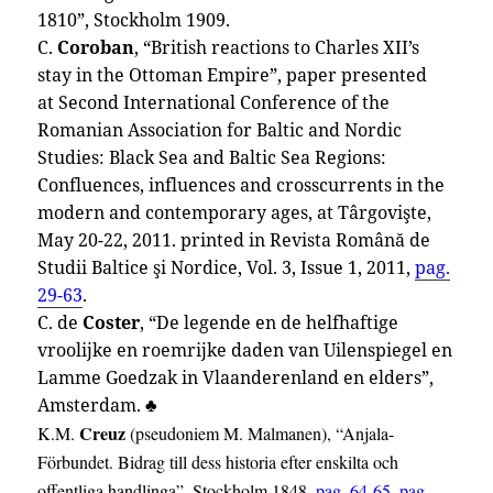
1810”, Stockholm 1909.
C.
Coroban
, “British reactions to Charles XII’s
stay in the Ottoman Empire”, paper presented
at Second International Conference of the
Romanian Association for Baltic and Nordic
Studies: Black Sea and Baltic Sea Regions:
Confluences, influences and crosscurrents in the
modern and contemporary ages, at Târgovişte,
May 20-22, 2011. printed in Revista Română de
Studii Baltice şi Nordice, Vol. 3, Issue 1, 2011,
pag.
29-63
.
C. de
Coster
, “De legende en de helfhaftige
vroolijke en roemrijke daden van Uilenspiegel en
Lamme Goedzak in Vlaanderenland en elders”,
Amsterdam. ♣
Creuz
K.M.
(pseudoniem M. Malmanen), “
Anjala-
Förbundet. Bidrag till dess historia efter enskilta och
offentliga handlinga”, Stockholm 1848,
pag. 64-65
,
pag.