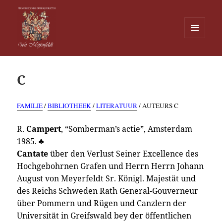
MENU
EN
Von Meijenfeldt
WIDGETS
C
FAMILIE
/
BIBLIOTHEEK
/
LITERATUUR
/ AUTEURS C
R.
Campert
, “Somberman’s actie”, Amsterdam
1985.
♣
Cantate
über den Verlust Seiner Excellence des
Hochgebohrnen Grafen und Herrn Herrn Johann
August von Meyerfeldt Sr. Königl. Majestät und
des Reichs Schweden Rath General-Gouverneur
über Pommern und Rügen und Canzlern der
Universität in Greifswald bey der öffentlichen