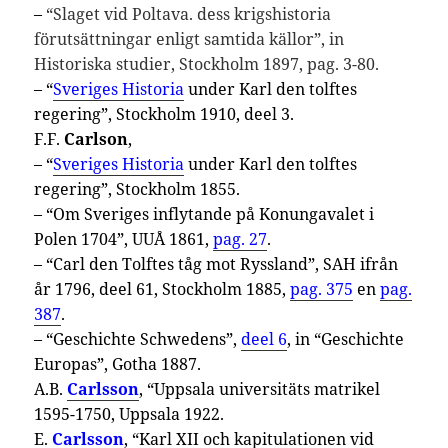
–
“Slaget vid Poltava. dess krigshistoria
förutsättningar enligt samtida källor”, in
Historiska studier, Stockholm 1897, pag. 3-80.
– “
Sveriges Historia
under Karl den tolftes
regering”, Stockholm 1910, deel 3.
F.F.
Carlson
,
– “
Sveriges Historia
under Karl den tolftes
regering”, Stockholm 1855.
– “Om Sveriges inflytande på Konungavalet i
Polen 1704”, UUÅ 1861,
pag. 27
.
– “Carl den Tolftes tåg mot Ryssland”, SAH ifrån
år 1796, deel 61, Stock­holm 1885,
pag. 375
en
pag.
387
.
– “Geschichte Schwedens”,
deel 6
, in “Geschichte
Europas”, Gotha 1887.
A.B.
Carlsson
, “Uppsala universitäts matrikel
1595-1750, Uppsala 1922.
E.
Carlsson
, “Karl XII och kapitulationen vid