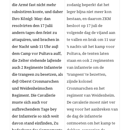
die Armé fast nicht mehr
zodanig beperkt dat het
subsistiren konte, und daher
leger bijna niet meer kon
Ihro Königl: May: dan
bestaan, en daarom ZKM
resolvirten den 17 Julii
besloot op 17 juli de
andern tages den feint zu
volgende dag de vijand aan
attaquiren, und brachen in
te vallen en brak om 11 uur
der Nacht umb 11 Uhr auβ
’s nachts uit het kamp voor
dem Camp vor Pultava auff,
Poltava, de tenten laten
die Zelter stehende laβende
staan ​​en ook 2 regimenten
auch 2 Regimente Infanterie
van infanterie om de
die trangeen zu besetzen, als
’trangeen’ te bezetten,
deβ Oberst Cronmarschen
zijnde kolonel
und Weidenheimschen
Cronmarschen en het
Regiment. Die Cavallerie
regiment van Weidenheim.
muste sich auch vor
De cavalerie moest niet ver
aufbrechendem Tage bey
weg voor het aanbreken van
der Infanterie so nich weit
de dag de infanterie
davon stand einfinden, Zu
ontmoeten om het kamp te