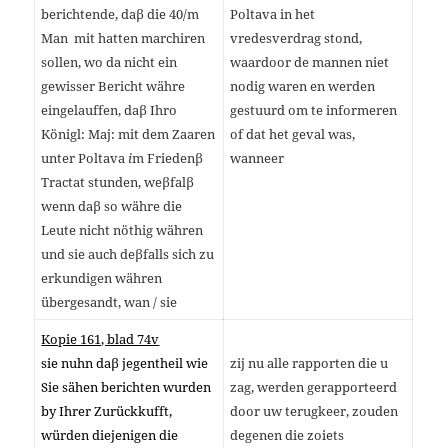
berichtende, daβ die 40/m
Poltava in het
Man mit hatten marchiren
vredesverdrag stond,
sollen, wo da nicht ein
waardoor de mannen niet
gewisser Bericht währe
nodig waren en werden
eingelauffen, daβ Ihro
gestuurd om te informeren
Königl: Maj: mit dem Zaaren
of dat het geval was,
unter Poltava
i
m Friedenβ
wanneer
Tractat stunden, weβfalβ
wenn daβ so währe die
Leute nicht nöthig währen
und sie auch deβfalls sich zu
erkundigen währen
übergesandt, wan / sie
Kopie 161, blad 74v
sie nuhn daβ jegentheil wie
zij nu alle rapporten die u
Sie sähen berichten wurden
zag, werden gerapporteerd
by Ihrer Zurückkufft,
door uw terugkeer, zouden
würden diejenigen die
degenen die zoiets