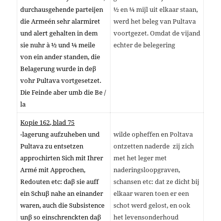
durchausgehende parteijen
½ en ¼ mijl uit elkaar staan,
die Armeén sehr alarmiret
werd het beleg van Pultava
und alert gehalten in dem
voortgezet. Omdat de vijand
sie nuhr à ½ und ¼ meile
echter de belegering
von ein ander standen, die
Belagerung wurde in deβ
vohr Pultava vortgesetzet.
Die Feinde aber umb die Be /
la
Kopie 162, blad 75
-lagerung aufzuheben und
wilde opheffen en Poltava
Pultava zu entsetzen
ontzetten naderde zij zich
approchirten Sich mit Ihrer
met het leger met
Armé mit Approchen,
naderingsloopgraven,
Redouten etc: daβ sie auff
schansen etc: dat ze dicht bij
ein Schuβ nahe an einander
elkaar waren toen er een
waren, auch die Subsistence
schot werd gelost, en ook
unβ so einschrenckten daβ
het levensonderhoud