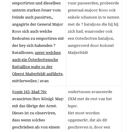
emportirten und dieselben
vuur passeerden, probeerde
unterm starken Feuer vom
generaal-majoor Roos ook
Feinde auch passirten,,
enkele schansen in te nemen
angagirte der General Major
met de 7 bataljons die hij bij
Roos sich auch welche
zich had, waaronder ook
Redouten zu emportiren mit
een Osterbotten bataljon,
der bey sich habenden 7
aangevoerd door kolonel
Bataillonen,
unter welchen
Maijerfeldt
auch ein Österbottensche
Battaillon wahr so der
Oberst Maijerfeldt anführte
,
mittlerweilen / avan
K
opie 165, blad 76v
ondertussen avanceerde
avancirten Ihro Königl: May:
ZKM met de rest van het
mit das übrige der Armé.
leger.
Dieses ist zu observiren,
Het moet worden
dass wenn solches
opgemerkt, dat als dit
geschrieben als von einem
geschreven is, door een