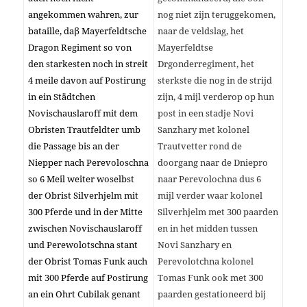
angekommen wahren, zur
nog niet zijn teruggekomen,
bataille, daβ Mayerfeldtsche
naar de veldslag, het
Dragon Regiment so von
Mayerfeldtse
den starkesten noch in streit
Drgonderregiment, het
4 meile davon auf Postirung
sterkste die nog in de strijd
in ein Städtchen
zijn, 4 mijl verderop op hun
Novischauslaroff mit dem
post in een stadje Novi
Obristen Trautfeldter umb
Sanzhary met kolonel
die Passage bis an der
Trautvetter rond de
Niepper nach Perevoloschna
doorgang naar de Dniepro
so 6 Meil weiter woselbst
naar Perevolochna dus 6
der Obrist Silverhjelm mit
mijl verder waar kolonel
300 Pferde und in der Mitte
Silverhjelm met 300 paarden
zwischen Novischauslaroff
en in het midden tussen
und Perewolotschna stant
Novi Sanzhary en
der Obrist Tomas Funk auch
Perevolotchna kolonel
mit 300 Pferde auf Postirung
Tomas Funk ook met 300
an ein Ohrt Cubilak genant
paarden gestationeerd bij