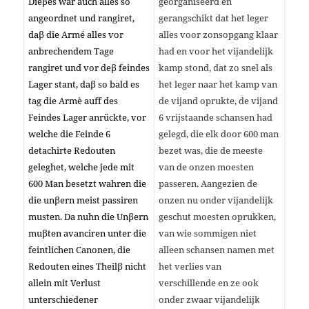
Dieβes war auch alles so
georganiseerd en
angeordnet und rangiret,
gerangschikt dat het leger
daβ die Armé alles vor
alles voor zonsopgang klaar
anbrechendem Tage
had en voor het vijandelijk
rangiret und vor deβ feindes
kamp stond, ​​dat zo snel als
Lager stant, daβ so bald es
het leger naar het kamp van
tag die Armè auff des
de vijand oprukte, de vijand
Feindes Lager anrückte, vor
6 vrijstaande schansen had
welche die Feinde 6
gelegd, die elk door 600 man
detachirte Redouten
bezet was, die de meeste
geleghet, welche jede mit
van de onzen moesten
600 Man besetzt wahren die
passeren. Aangezien de
die unβern meist passiren
onzen nu onder vijandelijk
musten. Da nuhn die Unβern
geschut moesten oprukken,
muβten avanciren unter die
van wie sommigen niet
feintlichen Canonen, die
alleen schansen namen met
Redouten eines Theilβ nicht
het verlies van
allein mit Verlust
verschillende en ze ook
unterschiedener
onder zwaar vijandelijk