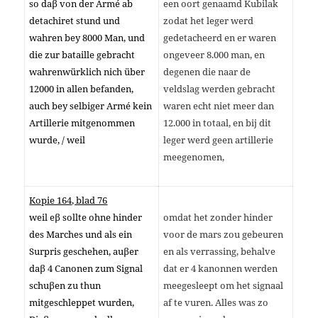
so daβ von der Armé ab
een oort genaamd Kubilak
detachiret stund und
zodat het leger werd
wahren bey 8000 Man, und
gedetacheerd en er waren
die zur bataille gebracht
ongeveer 8.000 man, en
wahrenwürklich nich über
degenen die naar de
12000 in allen befanden,
veldslag werden gebracht
auch bey selbiger Armé kein
waren echt niet meer dan
Artillerie mitgenommen
12.000 in totaal, en bij dit
wurde, / weil
leger werd geen artillerie
meegenomen,
Kopie 164, blad 76
weil eβ sollte ohne hinder
omdat het zonder hinder
des Marches und als ein
voor de mars zou gebeuren
Surpris geschehen, auβer
en als verrassing, behalve
daβ 4 Canonen zum Signal
dat er 4 kanonnen werden
schuβen zu thun
meegesleept om het signaal
mitgeschleppet wurden,
af te vuren. Alles was zo