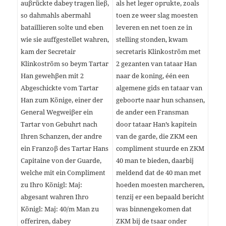
auβrückte dabey tragen lieβ,
als het leger oprukte, zoals
so dahmahls abermahl
toen ze weer slag moesten
bataillieren solte und eben
leveren en net toen ze in
wie sie auffgestellet wahren,
stelling stonden, kwam
kam der Secretair
secretaris Klinkoström met
Klinkoström so beym Tartar
2 gezanten van tataar Han
Han gewehβen mit 2
naar de koning, één een
Abgeschickte vom Tartar
algemene gids en tataar van
Han zum Könige, einer der
geboorte naar hun schansen,
General Wegweiβer ein
de ander een Fransman
Tartar von Gebuhrt nach
door tataar Han’s kapitein
Ihren Schanzen, der andre
van de garde, die ZKM een
ein Franzoβ des Tartar Hans
compliment stuurde en ZKM
Capitaine von der Guarde,
40 man te bieden, daarbij
welche mit ein Compliment
meldend dat de 40 man met
zu Ihro Königl: Maj:
hoeden moesten marcheren,
abgesant wahren Ihro
tenzij er een bepaald bericht
Königl: Maj: 40/m Man zu
was binnengekomen dat
offeriren, dabey
ZKM bij de tsaar onder