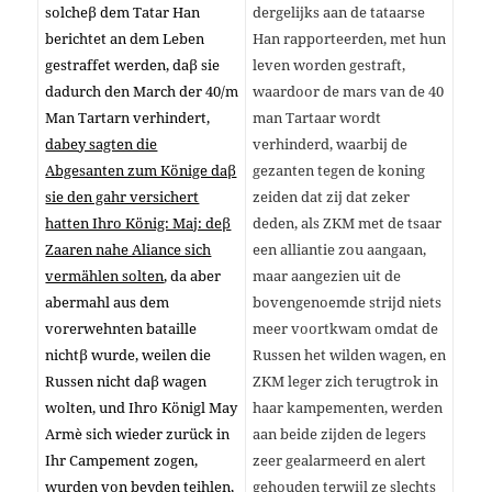
solcheβ dem Tatar Han
dergelijks aan de tataarse
berichtet an dem Leben
Han rapporteerden, met hun
gestraffet werden, daβ sie
leven worden gestraft,
dadurch den March der 40/m
waardoor de mars van de 40
Man Tartarn verhindert,
man Tartaar wordt
dabey sagten die
verhinderd, waarbij de
Abgesanten zum Könige daβ
gezanten tegen de koning
sie den gahr versichert
zeiden dat zij dat zeker
hatten Ihro König: Maj: deβ
deden, als ZKM met de tsaar
Zaaren nahe Aliance sich
een alliantie zou aangaan,
vermählen solten
, da aber
maar aangezien uit de
abermahl aus dem
bovengenoemde strijd niets
vorerwehnten bataille
meer voortkwam omdat de
nichtβ wurde, weilen die
Russen het wilden wagen, en
Russen nicht daβ wagen
ZKM leger zich terugtrok in
wolten, und Ihro Königl May
haar kampementen, ​​werden
Armè sich wieder zurück in
aan beide zijden de legers
Ihr Campement zogen,
zeer gealarmeerd en alert
wurden von beyden teihlen,
gehouden terwijl ze slechts