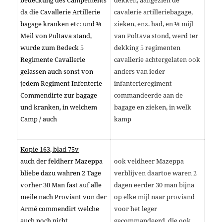
bedeckung des Campements
dekken, aangezien de
da die Cavallerie Artillerie
cavalerie artilleriebagage,
bagage kranken etc: und ¼
zieken, enz. had, en ¼ mijl
Meil von Pultava stand,
van Poltava stond, werd ter
wurde zum Bedeck 5
dekking 5 regimenten
Regimente Cavallerie
cavallerie achtergelaten ook
gelassen auch sonst von
anders van ieder
jedem Regiment Infenterie
infanterieregiment
Commendirte zur bagage
commandeerde aan de
und kranken, in welchem
bagage en zieken, in welk
Camp / auch
kamp
Kopie 163, blad 75v
auch der feldherr Mazeppa
ook veldheer Mazeppa
bliebe dazu wahren 2 Tage
verblijven daartoe waren 2
vorher 30 Man fast auf alle
dagen eerder 30 man bijna
meile nach Proviant von der
op elke mijl naar proviand
Armé commendirt welche
voor het leger
auch noch nicht
gecommandeerd, die ook