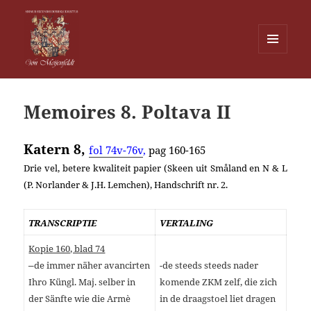
MENU
EN
Von Meijenfeldt
WIDGETS
Memoires 8. Poltava II
Katern 8,
fol 74v-76v
,
pag 160-165
Drie vel, betere kwaliteit papier (Skeen uit Småland en N & L
(P. Norlander & J.H. Lemchen), Handschrift nr. 2.
TRANSCRIPTIE
VERTALING
Kopie 160, blad 74
–
de immer näher avancirten
-de steeds steeds nader
Ihro Küngl. Maj. selber in
komende ZKM zelf, die zich
der Sänfte wie die Armè
in de draagstoel liet dragen