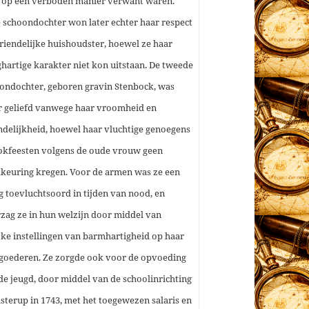
 op een verboden manier verwant waren.
 schoondochter won later echter haar respect
vriendelijke huishoudster, hoewel ze haar
hartige karakter niet kon uitstaan. De tweede
ondochter, geboren gravin Stenbock, was
 geliefd vanwege haar vroomheid en
ndelijkheid, hoewel haar vluchtige genoegens
okfeesten volgens de oude vrouw geen
keuring kregen.
Voor de armen was ze een
ig toevluchtsoord in tijden van nood, en
zag ze in hun welzijn door middel van
ijke instellingen van barmhartigheid op haar
goederen. Ze zorgde ook voor de opvoeding
de jeugd, door middel van de schoolinrichting
åsterup in 1743, met het toegewezen salaris en