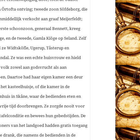
 Örtofta ontving; tweede zoon Söfdeborg, die
onmiddellijk verkocht aan graaf Meijerfeldt;
erste schoonzoon, generaal Bennett, kreeg
nge, en de tweede, Gamla Kiöge op Seland. Zelf
d ze Widtsköfle, Ugerup, Tåsterup en
ndal. Ze was een echte huisvrouw en hield
 volk zowel aan godsvrucht als aan
oen.
Daartoe had haar eigen kamer een deur
 het kasteelhuisje, of die kamer in de
nhuis in Skåne, waar de bedienden eten en
vrije tijd doorbrengen. Ze zorgde nooit voor
tafelconditie en bewees hun gebedstijden. De
oners van het landgoed hadden gratis toegang
de drank, die namens de bedienden in de