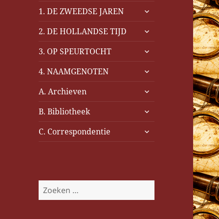
submenu
1. DE ZWEEDSE JAREN
uitvouwen
submenu
2. DE HOLLANDSE TIJD
uitvouwen
submenu
3. OP SPEURTOCHT
uitvouwen
submenu
4. NAAMGENOTEN
uitvouwen
submenu
A. Archieven
uitvouwen
submenu
B. Bibliotheek
uitvouwen
submenu
C. Correspondentie
uitvouwen
Z
o
e