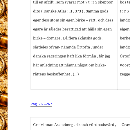
till en afgift , som svarar mot 7 t : r 5 skeppor
bos t
dito ( Danske Atlas ; II , 373 ) . Samma gods
t : r 
eger dessutom sin egen birke – rätt , och dess
landg
egare är således berättigad att hålla sin egen
eigen
birke – domare . Då flera skånska gods ,
berke
särdeles ofvan- nämnda Örtofta , under
landg
danska regeringen haft lika förmån , får jag
Örtof
här anledning att nämna något om birke-
voord
rättens beskaffenhet . (…)
zegge
Pag. 265-267
Grefvinnan Ascheberg , rik och vördnadsvärd ,
Grav