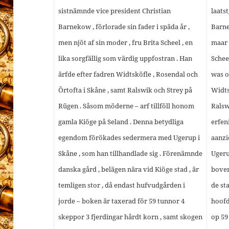
sistnämnde vice president Christian
laats
Barnekow , förlorade sin fader i späda år ,
Barne
men njöt af sin moder , fru Brita Scheel , en
maar 
lika sorgfällig som värdig uppfostran . Han
Schee
ärfde efter fadren Widtsköfle , Rosendal och
was o
Örtofta i Skåne , samt Ralswik och Strey på
Widts
Rügen . Såsom möderne – arf tillföll honom
Ralsw
gamla Kiöge på Seland . Denna betydliga
erfen
egendom förökades sedermera med Ugerup i
aanzi
Skåne , som han tillhandlade sig . Förenämnde
Ugeru
danska gård , belägen nära vid Kiöge stad , är
boven
temligen stor , då endast hufvudgården i
de sta
jorde – boken är taxerad för 59 tunnor 4
hoofd
skeppor 3 fjerdingar hårdt korn , samt skogen
op 59