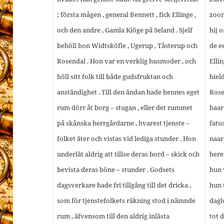
; första mågen , general Bennett , fick Ellinge ,
zoon
och den andre , Gamla Kiöge på Seland . Sjelf
hij 
behöll hon Widtsköfle , Ugerup , Tåsterup och
de e
Rosendal . Hon var en verklig husmoder , och
Elli
höll sitt folk till både gudsfruktan och
hiel
anständighet . Till den ändan hade hennes eget
Rose
rum dörr åt borg – stugan , eller det rummet
haar
på skånska herrgårdarne , hvarest tjenste –
fats
folket äter och vistas vid lediga stunder . Hon
naar
underlät aldrig att tillse deras bord – skick och
here
bevista deras böne – stunder . Godsets
hun 
dagsverkare hade fri tillgång till det dricka ,
hun 
som för tjenstefolkets räkning stod i nämnde
dagl
rum , äfvensom till den aldrig inlästa
tot 