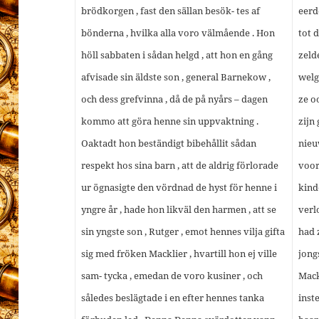
brödkorgen , fast den sällan besök- tes af
eerd
bönderna , hvilka alla voro välmående . Hon
tot 
höll sabbaten i sådan helgd , att hon en gång
zeld
afvisade sin äldste son , general Barnekow ,
welg
och dess grefvinna , då de på nyårs – dagen
ze o
kommo att göra henne sin uppvaktning .
zijn
Oaktadt hon beständigt bibehållit sådan
nieu
respekt hos sina barn , att de aldrig förlorade
voor
ur ögnasigte den vördnad de hyst för henne i
kind
yngre år , hade hon likväl den harmen , att se
verl
sin yngste son , Rutger , emot hennes vilja gifta
had 
sig med fröken Macklier , hvartill hon ej ville
jong
sam- tycka , emedan de voro kusiner , och
Mack
således beslägtade i en efter hennes tanka
inst