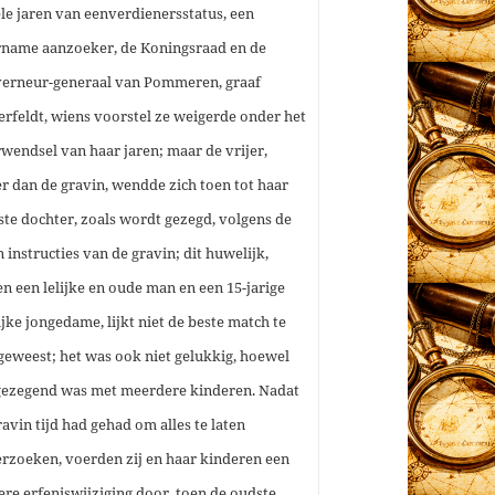
le jaren van eenverdienersstatus, een
name aanzoeker, de Koningsraad en de
erneur-generaal van Pommeren, graaf
erfeldt, wiens voorstel ze weigerde onder het
wendsel van haar jaren; maar de vrijer,
r dan de gravin, wendde zich toen tot haar
ste dochter, zoals wordt gezegd, volgens de
n instructies van de gravin; dit huwelijk,
en een lelijke en oude man en een 15-jarige
ijke jongedame, lijkt niet de beste match te
 geweest; het was ook niet gelukkig, hoewel
gezegend was met meerdere kinderen. Nadat
ravin tijd had gehad om alles te laten
rzoeken, voerden zij en haar kinderen een
ere erfeniswijziging door, toen de oudste