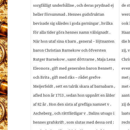
sorgfälligt underhållne , och deras prydnad ej
de s
heller försummad . Hennes gudsfruktan
werd
bevisade sig således i goda gerningar , hvilka
ook 
för alla tider göra hennes namn välsignadt .
Haar
När hon utaf sina 4 barn , general – löjtnanten
die 
baron Christian Barnekow och öfversten
zij,
Rutger Barnekow , samt döttrarne , Maja Lena
Chri
Eleonora , gift med generalen baron Bennett ,
even
och Brita , gift med riks – rådet grefve
met 
Meijerfeldt , sett en talrik skara af barnabarn ,
met 
afled hon år 1753 , sedan hon uppnått en ålder
aanta
af 82 år . Hon den sista af grefliga namnet v .
zij d
Ascheberg , och rättfärdigar v . Dalins utsago i
laat
hennes grafskrift , som slutas med dessa ord :
rech