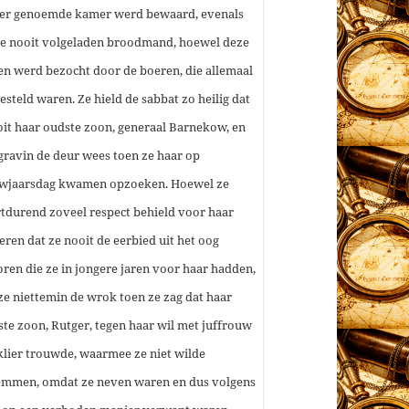
er genoemde kamer werd bewaard, evenals
de nooit volgeladen broodmand, hoewel deze
en werd bezocht door de boeren, die allemaal
esteld waren. Ze hield de sabbat zo heilig dat
oit haar oudste zoon, generaal Barnekow, en
 gravin de deur wees toen ze haar op
wjaarsdag kwamen opzoeken. Hoewel ze
tdurend zoveel respect behield voor haar
eren dat ze nooit de eerbied uit het oog
oren die ze in jongere jaren voor haar hadden,
ze niettemin de wrok toen ze zag dat haar
ste zoon, Rutger, tegen haar wil met juffrouw
lier trouwde, waarmee ze niet wilde
emmen, omdat ze neven waren en dus volgens