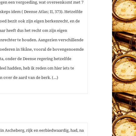
egen een vergoeding, wat overeenkomt met 7
5 skeps idem ( Deense Atlas; II, 373). Hetzelfde
oed bezit ook zijn eigen berkenrecht, en de
aar heeft dus het recht om zijn eigen
nrechter te houden. Aangezien verschillende
oederen in Skåne, vooral de bovengenoemde
ta, onder de Deense regering hetzelfde
eel hadden, heb ik reden om hier iets te
n over de aard van de berk. (…)
in Ascheberg, rijk en eerbiedwaardig, had, na