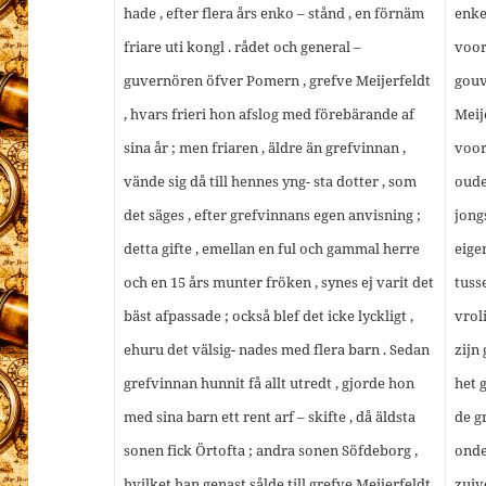
hade , efter flera års enko – stånd , en förnäm
enke
friare uti kongl . rådet och general –
voor
guvernören öfver Pomern , grefve Meijerfeldt
gouv
, hvars frieri hon afslog med förebärande af
Meij
sina år ; men friaren , äldre än grefvinnan ,
voor
vände sig då till hennes yng- sta dotter , som
oude
det säges , efter grefvinnans egen anvisning ;
jong
detta gifte , emellan en ful och gammal herre
eige
och en 15 års munter fröken , synes ej varit det
tuss
bäst afpassade ; också blef det icke lyckligt ,
vrol
ehuru det välsig- nades med flera barn . Sedan
zijn
grefvinnan hunnit få allt utredt , gjorde hon
het 
med sina barn ett rent arf – skifte , då äldsta
de g
sonen fick Örtofta ; andra sonen Söfdeborg ,
onde
hvilket han genast sålde till grefve Meijerfeldt
zuiv