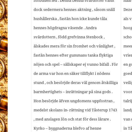
förbuden led . Denna Denna svärdotter vann
haar
dock sedermera hennes aktning , såsom snäll
Deze
hushållerska , fastän hon icke kunde tåla
als 
hennes högdragna väsende . Andra
hoog
svärdottern , född grefvinna Stenbock ,
scho
älskades mera för sin fromhet och vänlighet ,
meer
fastän hennes efter gummans tanka flyktiga
vrie
nöjen och spel – sällskaper ej vunno bifall . För
en g
de arma var hon en säker tillflykt i nödens
goed
stund , och besörjde deras väl genom åtskilliga
veil
barmhertighets – inrättningar på sina gods .
voor
Hon besörjde äfven ungdomens uppfostran ,
talr
medelst skolans in- rättning vid Tåsterup 1743
land
, med anslagen lön och stat för dess lärare .
van 
Kyrko – byggnaderna blefvo af henne
in T