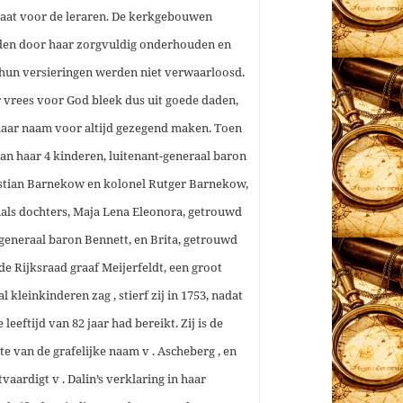
taat voor de leraren. De kerkgebouwen
en door haar zorgvuldig onderhouden en
hun versieringen werden niet verwaarloosd.
 vrees voor God bleek dus uit goede daden,
haar naam voor altijd gezegend maken. Toen
 van haar 4 kinderen, luitenant-generaal baron
stian Barnekow en kolonel Rutger Barnekow,
als dochters, Maja Lena Eleonora, getrouwd
generaal baron Bennett, en Brita, getrouwd
de Rijksraad graaf Meijerfeldt, een groot
l kleinkinderen zag , stierf zij in 1753, nadat
e leeftijd van 82 jaar had bereikt. Zij is de
ste van de grafelijke naam v . Ascheberg , en
tvaardigt v . Dalin’s verklaring in haar