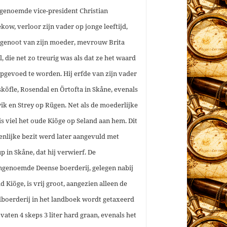
tgenoemde vice-president Christian
kow, verloor zijn vader op jonge leeftijd,
genoot van zijn moeder, mevrouw Brita
l, die net zo treurig was als dat ze het waard
pgevoed te worden. Hij erfde van zijn vader
köfle, Rosendal en Örtofta in Skåne, evenals
ik en Strey op Rügen. Net als de moederlijke
is viel het oude Kiöge op Seland aan hem. Dit
enlijke bezit werd later aangevuld met
p in Skåne, dat hij verwierf. De
genoemde Deense boerderij, gelegen nabij
d Kiöge, is vrij groot, aangezien alleen de
boerderij in het landboek wordt getaxeerd
 vaten 4 skeps 3 liter hard graan, evenals het