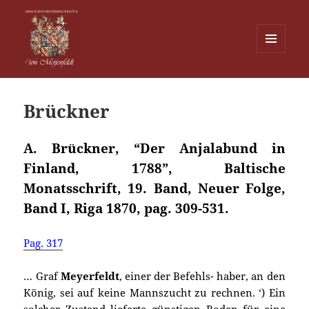
MENU
EN
Von Meijenfeldt
WIDGETS
Brückner
A. Brückner, “Der Anjalabund in
Finland, 1788”, Baltische
Monatsschrift, 19. Band, Neuer Folge,
Band I, Riga 1870, pag. 309-531.
Pag. 317
… Graf
Meyerfeldt
, einer der Befehls- haber, an den
König, sei auf keine Mannszucht zu rechnen. ‘) Ein