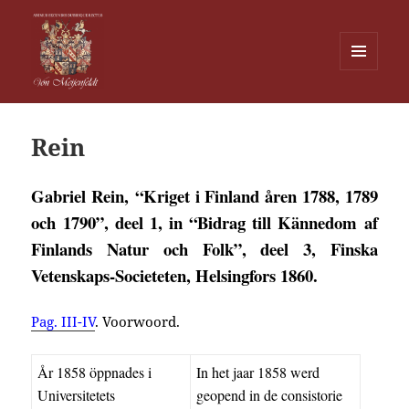
MENU
EN
Von Meijenfeldt
WIDGETS
Rein
Gabriel Rein, “Kriget i Finland åren 1788, 1789
och 1790”, deel 1, in “Bidrag till Kännedom af
Finlands Natur och Folk”, deel 3, Finska
Vetenskaps-Societeten, Helsingfors 1860.
Pag. III-IV
. Voorwoord.
År 1858 öppnades i
In het jaar 1858 werd
Universitetets
geopend in de consistorie