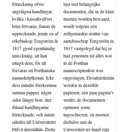
förteckning öfver
lijst met belangrijke
angelägna handlingar,
documenten, die in de kluis
hvilka i kassahvalfvet
moeten worden bewaard,
böra förvaras, finnas de
wordt volgens een
upptecknade, jemte en af
zelfgemaakte notitie van
erkebiskop Tengström år
aartsbisschop Tengström in
1817 gjord egenhändig
1817 vastgelegd dat hij ze
anteckning, att han
had genomen uit alles wat
uttagit dem, för alt
in de Porthan
förvaras uti Porthanska
manuscriptenkist was
manuskriptkistan. Icke
opgeslagen. Desalniettemin
dess mindre förekomma
worden in dezelfde
samma papper, några
papieren, een paar pagina’s
sidor längre bort, åter
verder, de documenten
ibland handlingarne
opnieuw soms
förtecknade, och måste
ingeschreven, en moeten
således till Universitetet
derhalve aan de
blifvit återställda. Detta
Universiteit ter hand zijn