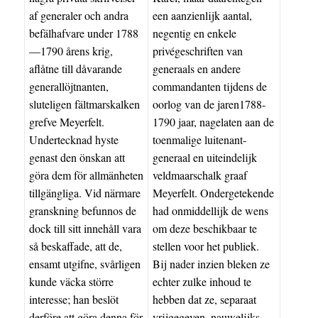
af generaler och andra
een aanzienlijk aantal,
befälhafvare under 1788
negentig en enkele
—1790 årens krig,
privégeschriften van
aflåtne till dåvarande
generaals en andere
generallöjtnanten,
commandanten tijdens de
sluteligen fältmarskalken
oorlog van de jaren1788-
grefve Meyerfelt.
1790 jaar, nagelaten aan de
Undertecknad hyste
toenmalige luitenant-
genast den önskan att
generaal en uiteindelijk
göra dem för allmänheten
veldmaarschalk graaf
tillgängliga. Vid närmare
Meyerfelt. Ondergetekende
granskning befunnos de
had onmiddellijk de wens
dock till sitt innehåll vara
om deze beschikbaar te
så beskaffade, att de,
stellen voor het publiek.
ensamt utgifne, svårligen
Bij nader inzien bleken ze
kunde väcka större
echter zulke inhoud te
interesse; han beslöt
hebben dat ze, separaat
derföre att göra denna för
vrijgegeven, nauwelijks