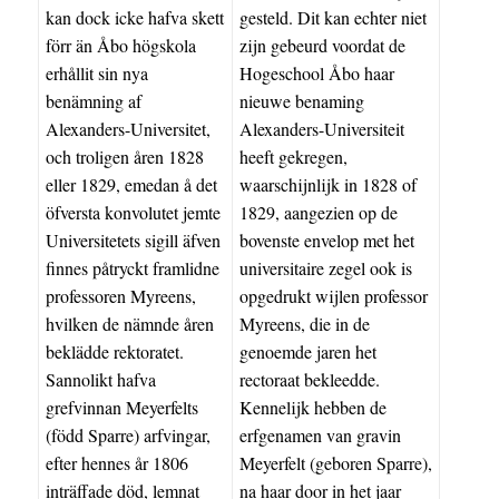
kan dock icke hafva skett
gesteld. Dit kan echter niet
förr än Åbo högskola
zijn gebeurd voordat de
erhållit sin nya
Hogeschool Åbo haar
benämning af
nieuwe benaming
Alexanders-Universitet,
Alexanders-Universiteit
och troligen åren 1828
heeft gekregen,
eller 1829, emedan å det
waarschijnlijk in 1828 of
öfversta konvolutet jemte
1829, aangezien op de
Universitetets sigill äfven
bovenste envelop met het
finnes påtryckt framlidne
universitaire zegel ook is
professoren Myreens,
opgedrukt wijlen professor
hvilken de nämnde åren
Myreens, die in de
beklädde rektoratet.
genoemde jaren het
Sannolikt hafva
rectoraat bekleedde.
grefvinnan Meyerfelts
Kennelijk hebben de
(född Sparre) arfvingar,
erfgenamen van gravin
efter hennes år 1806
Meyerfelt (geboren Sparre),
inträffade död, lemnat
na haar door in het jaar