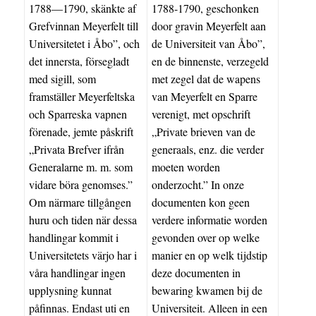
1788—1790, skänkte af
1788-1790, geschonken
Grefvinnan Meyerfelt till
door gravin Meyerfelt aan
Universitetet i Åbo”, och
de Universiteit van Åbo”,
det innersta, försegladt
en de binnenste, verzegeld
med sigill, som
met zegel dat de wapens
framställer Meyerfeltska
van Meyerfelt en Sparre
och Sparreska vapnen
verenigt, met opschrift
förenade, jemte påskrift
„Private brieven van de
„Privata Brefver ifrån
generaals, enz. die verder
Generalarne m. m. som
moeten worden
vidare böra genomses.”
onderzocht.” In onze
Om närmare tillgången
documenten kon geen
huru och tiden när dessa
verdere informatie worden
handlingar kommit i
gevonden over op welke
Universitetets värjo har i
manier en op welk tijdstip
våra handlingar ingen
deze documenten in
upplysning kunnat
bewaring kwamen bij de
påfinnas. Endast uti en
Universiteit. Alleen in een