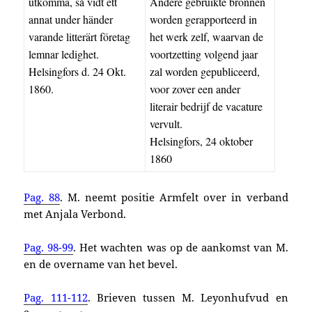
utkomma, så vidt ett
Andere gebruikte bronnen
annat under händer
worden gerapporteerd in
varande litterärt företag
het werk zelf, waarvan de
lemnar ledighet.
voortzetting volgend jaar
Helsingfors d. 24 Okt.
zal worden gepubliceerd,
1860.
voor zover een ander
literair bedrijf de vacature
vervult.
Helsingfors, 24 oktober
1860
Pag. 88
. M. neemt positie Armfelt over in verband
met Anjala Verbond.
Pag. 98-99
. Het wachten was op de aankomst van M.
en de overname van het bevel.
Pag. 111-112
. Brieven tussen M. Leyonhufvud en