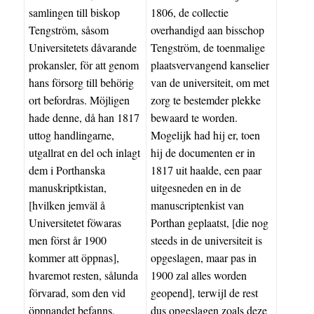
samlingen till biskop
1806, de collectie
Tengström, såsom
overhandigd aan bisschop
Universitetets dåvarande
Tengström, de toenmalige
prokansler, för att genom
plaatsvervangend kanselier
hans försorg till behörig
van de universiteit, om met
ort befordras. Möjligen
zorg te bestemder plekke
hade denne, då han 1817
bewaard te worden.
uttog handlingarne,
Mogelijk had hij er, toen
utgallrat en del och inlagt
hij de documenten er in
dem i Porthanska
1817 uit haalde, een paar
manuskriptkistan,
uitgesneden en in de
[hvilken jemväl å
manuscriptenkist van
Universitetet föwaras
Porthan geplaatst, [die nog
men först år 1900
steeds in de universiteit is
kommer att öppnas],
opgeslagen, maar pas in
hvaremot resten, sålunda
1900 zal alles worden
förvarad, som den vid
geopend], terwijl de rest
öppnandet befanns,
dus opgeslagen zoals deze