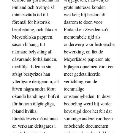
Finland och Sverige så
grote interesse konden
minnesvärda tid till
wekken; hij besloot dit
föremål för historisk
daarom te doen voor
bearbetning, och låta de
Finland en Zweden zo’n
Meyerfeltska pappren,
memorabele tijd als
såsom bihang, till
onderwerp voor historische
närmare belysning af
bewerking, en liet de
dåvarande förhållanden,
Meyerfeldse papieren als
medfölja. I denna sin
bijlagen opnemen voor een
afsigt bestyrktes han
meer gedetailleerde
ytterligare derigenom, att
verlichting van de
äfven några andra förut
toenmalige
okända handlingar blifvit
omstandigheden. In deze
för honom tillgängliga,
bedoeling werd hij verder
ibland hvilka
bevestigd door het feit dat
företrädesvis må nämnas
sommige andere voorheen
en verksam deltagares i
onbekende documenten