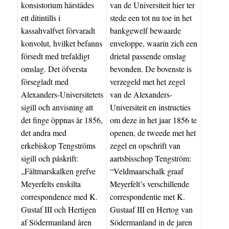
konsistorium härstädes
van de Universiteit hier ter
ett ditintills i
stede een tot nu toe in het
kassahvalfvet förvaradt
bankgewelf bewaarde
konvolut, hvilket befanns
enveloppe, waarin zich een
försedt med trefaldigt
drietal passende omslag
omslag. Det öfversta
bevonden. De bovenste is
försegladt med
verzegeld met het zegel
Alexanders-Universitetets
van de Alexanders-
sigill och anvisning att
Universiteit en instructies
det finge öppnas år 1856,
om deze in het jaar 1856 te
det andra med
openen, de tweede met het
erkebiskop Tengströms
zegel en opschrift van
sigill och påskrift:
aartsbisschop Tengström:
„Fältmarskalken grefve
“Veldmaarschalk graaf
Meyerfelts enskilta
Meyerfelt’s verschillende
correspondence med K.
correspondentie met K.
Gustaf III och Hertigen
Gustaaf III en Hertog van ​​
af Södermanland åren
Södermanland in de jaren