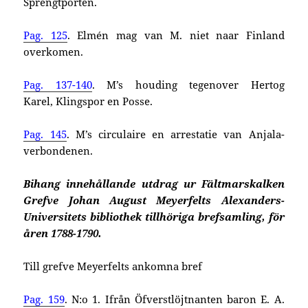
Sprengtporten.
Pag. 125
. Elmén mag van M. niet naar Finland
overkomen.
Pag. 137-140
. M’s houding tegenover Hertog
Karel, Klingspor en Posse.
Pag. 145
. M’s circulaire en arrestatie van Anjala-
verbondenen.
Bihang innehållande utdrag ur Fältmarskalken
Grefve Johan August Meyerfelts Alexanders-
Universitets bibliothek tillhöriga brefsamling, för
åren 1788-1790.
Till grefve Meyerfelts ankomna bref
Pag. 159
. N:o 1. Ifrån Öfverstlöjtnanten baron E. A.