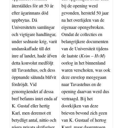
återställdes för att 50 år
bij de opening werd
efter ägarinnans död
gevonden, hersteld 50 jaar
uppbrytas. Då
na het overlijden van de
Universitetets samlingar
eigenaar opengebroken.
och vigtigare handlingar,
Omdat de collecties en
under sednaste krig, varit
belangrijkere documenten
undanskaffade till det
van de Universiteit tijdens
inre af landet, hade äfven
de laatste (
Krim – HvM
)
detta konvolut medföljt
oorlog in het binnenland
till Tavastehus, och dess
waren verscholen, was ook
öppnande sålunda blifvit
deze envelop meegegaan
fördröjdt. Vid
naar Tavastehus en de
genomgåendet af dessa
opening daarvan werd dus
bref befanns intet enda af
vertraagd. Bij het
K. Gustaf eller hertig
doorkijken van deze
Karl, men deremot ett
brieven bevond zich geen
betydligt antal, nittio och
van K. Gustaaf of hertog
några privata skrifvelser
Karel, maar daarentegen