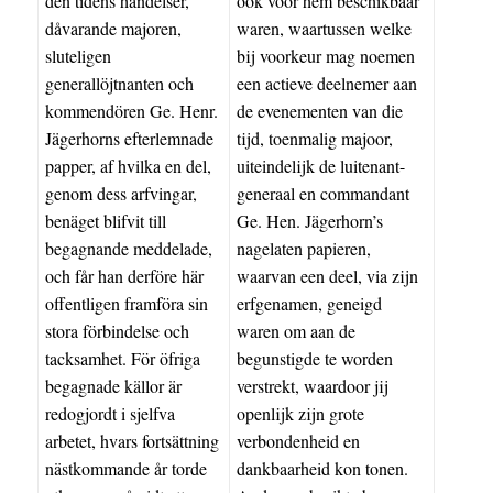
den tidens händelser,
ook voor hem beschikbaar
dåvarande majoren,
waren, waartussen welke
sluteligen
bij voorkeur ​​mag noemen
generallöjtnanten och
een actieve deelnemer aan
kommendören Ge. Henr.
de evenementen van die
Jägerhorns efterlemnade
tijd, toenmalig majoor,
papper, af hvilka en del,
uiteindelijk de luitenant-
genom dess arfvingar,
generaal en commandant
benäget blifvit till
Ge. Hen. Jägerhorn’s
begagnande meddelade,
nagelaten papieren,
och får han derföre här
waarvan een deel, via zijn
offentligen framföra sin
erfgenamen, geneigd
stora förbindelse och
waren om aan de
tacksamhet. För öfriga
begunstigde te worden
begagnade källor är
verstrekt, waardoor jij
redogjordt i sjelfva
openlijk zijn grote
arbetet, hvars fortsättning
verbondenheid en
nästkommande år torde
dankbaarheid kon tonen.