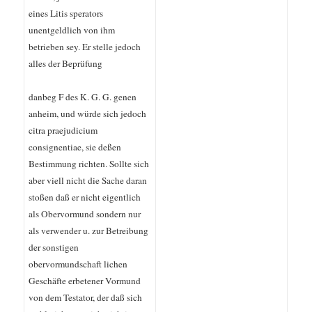
eines Litis sperators
unentgeldlich von ihm
betrieben sey. Er stelle jedoch
alles der Beprüfung
danbeg F des K. G. G. genen
anheim, und würde sich jedoch
citra praejudicium
consignentiae, sie deßen
Bestimmung richten. Sollte sich
aber viell nicht die Sache daran
stoßen daß er nicht eigentlich
als Obervormund sondern nur
als verwender u. zur Betreibung
der sonstigen
obervormundschaft lichen
Geschäfte erbetener Vormund
von dem Testator, der daß sich