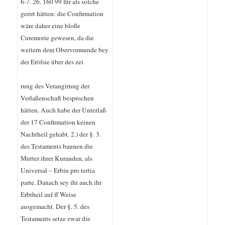
6-7. 26. 160 99 für als solche
gerirt hätten: die Confirmation
wäre daher eine bloße
Curemorie gewesen, da die
weitern dem Obervormunde bey
der Eröfsie über des zei
rung des Verangirung der
Verlaßenschaft besprochen
hätten. Auch habe der Unterlaß
der 17 Confirmation keinen
Nachtheil gehabt. 2.) der §. 3.
des Testaments baunen die
Mutter ihrer Kuranden, als
Universal – Erbin pro tertia
parte. Danach sey ihr auch ihr
Erbtheil auf ff Weise
ausgemacht. Der §. 5. des
Testaments setze zwar die