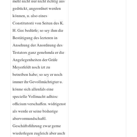
mehl nicht nur nicht richtig aus
gedrückt, angeordnet werden
können, u. also eines
Constitutorii von Seiten des K.
H. Ger. bedürfe; so sey ihm die
Bestätigung des lezteren in
Ansehung der Anordnung des
Testators ganz genehmda er die
Angelegenheiten der Gräfe
Meyerfeldt noch izt zu
betreiben habe; so sey er noch
immer ihr Gevollmächtigter u.
könne sich allenfals eine
specielle Vollmacht adhioc
officium verschaffen. widrigenst
als werde er seine bisherige
abervormundschaftl.
Geschäftsführung zwar gerne
wiederlegen zugleich aber auch