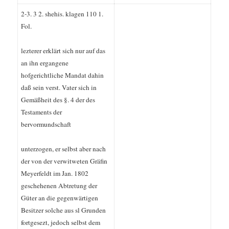
2-3. 3 2. shehis. klagen 110 1.
Fol.
lezterer erklärt sich nur auf das
an ihn ergangene
hofgerichtliche Mandat dahin
daß sein verst. Vater sich in
Gemäßheit des §. 4 der des
Testaments der
bervormundschaft
unterzogen, er selbst aber nach
der von der verwitweten Gräfin
Meyerfeldt im Jan. 1802
geschehenen Abtretung der
Güter an die gegenwärtigen
Besitzer solche aus sl Grunden
fortgesezt, jedoch selbst dem