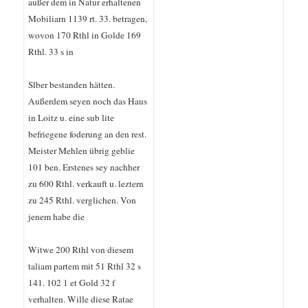
außer dem in Natur erhaltenen
Mobiliarn 1139 rt. 33. betragen,
wovon 170 Rthl in Golde 169
Rthl. 33 s in
Slber bestanden hätten.
Außerdem seyen noch das Haus
in Loitz u. eine sub lite
befriegene foderung an den rest.
Meister Mehlen übrig geblie
101 ben. Erstenes sey nachher
zu 600 Rthl. verkauft u. leztern
zu 245 Rthl. verglichen. Von
jenem habe die
Witwe 200 Rthl von diesem
taliam partem mit 51 Rthl 32 s
141. 102 1 et Gold 32 f
verhalten. Wille diese Ratae