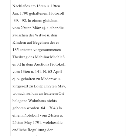
Nachlaßes am 18ten u. 19ten
Jan. 1790 gehaltenem Protocoll
39. 492. In einem gleichem
vom 29sten März ej. a. über die
zwischen der Witwe u. den
Kindern auf Begehren der er
185 ersteren vorgenommenen
Theilung des Mabiliar Machlaß
es 3.) In dem Auctions Protokoll
vom 13ten u. 141. N. 63 April
ej. v. gehalten zu Mederow u.
fortgesezt zu Loitz am 2ten May,
wonach auf das an lezterem Ort
belegene Wohnhaus nichts
geboten worden. 64. 1704.) In
einem Protokoll vom 24sten u.
25sten May 1791. welches die
endliche Regulirung der