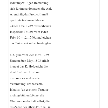
jeder freywilligen Bemühung
sich für immer lossagen die Anl.
A. enthält, das Protocollum 8
apertivie testamenti des am
24sten Dec. 1789. verstorbenen
Inspectors Thilow vom 10ten
Febr. 10 – 12. 1790, imgleichen
das Testament selbst in ein giae
4-5. gine vom 9ten Nov. 1789
Unterm 3ten May. 1803 erläßt
hierauf das K. Hofgericht die
eFol. 176. act. hrist. mit
unzerren zu verlesende
Verordnung, des wesentl.
Inhalts: “da es einem Testator
nicht gebühren könne, die
Obervormundschaft selbst, die
als Zenig des Obers Polz zei: u.