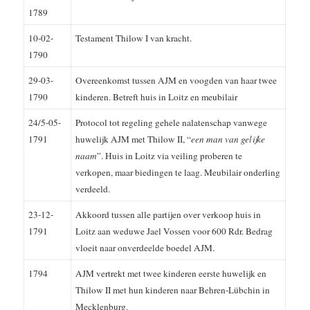
1789
10-02-
Testament Thilow I van kracht.
1790
29-03-
Overeenkomst tussen AJM en voogden van haar twee
1790
kinderen. Betreft huis in Loitz en meubilair
24/5-05-
Protocol tot regeling gehele nalatenschap vanwege
1791
huwelijk AJM met Thilow II, “
een man van gelijke
naam
”. Huis in Loitz via veiling proberen te
verkopen, maar biedingen te laag. Meubilair onderling
verdeeld.
23-12-
Akkoord tussen alle partijen over verkoop huis in
1791
Loitz aan weduwe Jael Vossen voor 600 Rdr. Bedrag
vloeit naar onverdeelde boedel AJM.
1794
AJM vertrekt met twee kinderen eerste huwelijk en
Thilow II met hun kinderen naar Behren-Lübchin in
Mecklenburg.