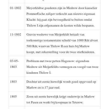
01-1802
Meyerfeldtse goederen zijn in Medrow door kanselier
PommerEsche zaliger verkocht aan nieuwe eigenaar.
Klacht: hij gaat zijn bevoegdheid te buiten omdat
Thilow I zijn erfgenamen de kosten wilde besparen.
11-1802
Gravin-weduwe von Meijerfeldt betaalt van
toekomstige testamentaire schuld van 1000 Rdr alvast
500 Rdr, waarvan Thilow II een huis bij Marlow
koopt, met zekerstelling voor de twee stiefkinderen.
03-05-
Probleem met twee petten Hagenow: eigendom
1803
Medrow uit Meijerfeldts vermogen en voogd van twee
kinderen Thilow I.
1803
Dochter uit eerste huwelijk wordt goed opgevoed op
Marlow en is 17 jaar oud.
1805
Zoon uit eerste huwelijk krijgt onderwijs in Marlow
tot Pasen en werkt bij koopman in Teterow.