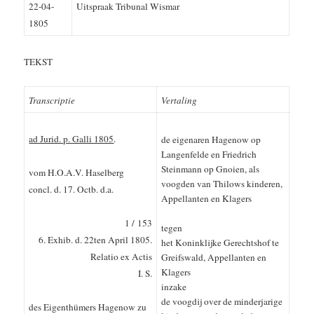
22-04-
Uitspraak Tribunal Wismar
1805
TEKST
Transcriptie
Vertaling
ad Jurid. p. Galli 1805
.
de eigenaren Hagenow op
Langenfelde en Friedrich
Steinmann op Gnoien, als
vom H.O.A.V. Haselberg
voogden van Thilows kinderen,
concl. d. 17. Octb. d.a.
Appellanten en Klagers
1 /
153
tegen
6.
Exhib. d. 22ten April 1805.
het Koninklijke Gerechtshof te
Relatio ex Actis
Greifswald, Appellanten en
Klagers
I. S.
inzake
de voogdij over de minderjarige
des Eigenthümers Hagenow zu