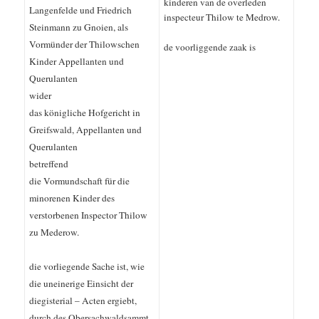
kinderen van de overleden
Lan
genfelde und Friedrich
inspecteur Thilow te Medrow.
Steinmann zu
Gnoien, als
Vormünder der Thilowschen
de voorliggende zaak is
Kinder Appellanten und
Querulanten
wider
das königliche Hofgericht in
Greifs
wald, Appellanten und
Querulanten
betreffend
die Vormundschaft für
die
minorenen Kinder des
verstorbenen Inspector
Thilow
zu Mederow.
die vorliegende Sache ist, wie
die uneinerige Einsicht der
diegisterial – Acten ergiebt,
durch des Obersachwaldsammt