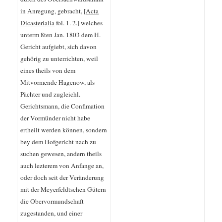
in Anregung, gebracht, [
Acta
Dicasterialia
fol. 1. 2.] welches
unterm 8ten Jan. 1803 dem H.
Gericht aufgiebt, sich davon
gehörig zu unterrichten, weil
eines theils von dem
Mitvormende Hagenow, als
Pächter und zugleichl.
Gerichtsmann, die Confimation
der Vormünder nicht habe
ertheilt werden können, sondern
bey dem Hofgericht nach zu
suchen gewesen, andern theils
auch lezterem von Anfange an,
oder doch seit der Veränderung
mit der Meyerfeldtschen Gütern
die Obervormundschaft
zugestanden, und einer