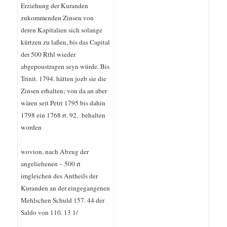
Erziehung der Kuranden
zukommenden Zinsen von
deren Kapitalien sich solange
kürtzen zu laßen, bis das Capital
der 500 Rthl wieder
abgepoustragen seyn würde. Bis
Trinit. 1794. hätten jozb sie die
Zinsen erhalten; von da an aber
wären seit Petri 1795 bis dahin
1798 ein 1768 rt. 92. behalten
worden
wovion, nach Abzug der
angeliehenen – 500 rt
imgleichen des Antheils der
Kuranden an der eingegangenen
Mehlschen Schuld 157. 44 der
Saldo von 110. 13 1/