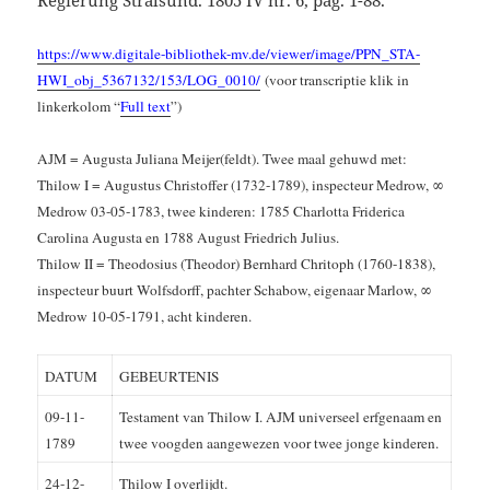
Regierung Stralsund. 1805 IV nr. 6, pag. 1-88.
https://www.digitale-bibliothek-mv.de/viewer/image/PPN_STA-
HWI_obj_5367132/153/LOG_0010/
(voor transcriptie klik in
linkerkolom “
Full text
”)
AJM = Augusta Juliana Meijer(feldt). Twee maal
gehuwd
met:
Thilow I = Augustus Chri­stof­fer (1732-1789), inspecteur Medrow, ∞
Medrow 03-05-1783, twee kinderen: 1785 Char­lotta Fride­rica
Carolina Augusta en 1788 August Fried­rich Julius.
Thilow II = Theodosius (Theodor) Bernhard Chritoph (1760-1838),
inspecteur buurt Wolfsdorff, pachter Schabow, eigenaar Marlow, ∞
Medrow 10-05-1791, acht kinderen.
DATUM
GEBEURTENIS
09-11-
Testament van Thilow I. AJM universeel erfgenaam en
1789
twee voogden aangewezen voor twee jonge kinderen.
24-12-
Thilow I overlijdt.