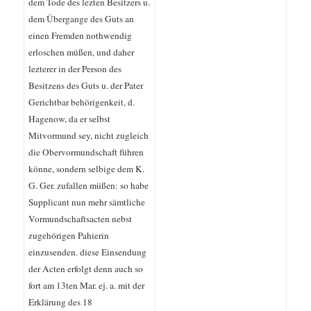
dem Tode des lezten Besitzers u.
dem Übergange des Guts an
einen Fremden nothwendig
erloschen müßen, und daher
lezterer in der Person des
Besitzens des Guts u. der Pater
Gerichtbar behörigenkeit, d.
Hagenow, da er selbst
Mitvormund sey, nicht zugleich
die Obervormundschaft führen
könne, sondern selbige dem K.
G. Ger. zufallen müßen: so habe
Supplicant nun mehr sämtliche
Vormundschaftsacten nebst
zugehörigen Pahierin
einzusenden. diese Einsendung
der Acten erfolgt denn auch so
fort am 13ten Mar. ej. a. mit der
Erklärung des 18