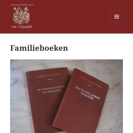
MENU
EN
Von Meijenfeldt
WIDGETS
Familieboeken