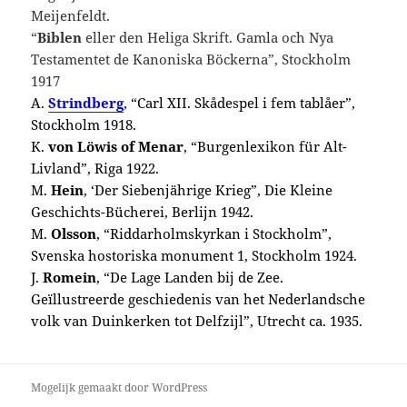
Meijenfeldt.
“
Biblen
eller den Heliga Skrift. Gamla och Nya
Testamentet de Kanoniska Böckerna”, Stockholm
1917
A.
Strindberg
, “Carl XII. Skådespel i fem tablåer”,
Stockholm 1918.
K.
von
Löwis of Menar
, “Burgenlexikon für Alt-
Livland”, Riga 1922.
M.
Hein
, ‘Der Siebenjährige Krieg”, Die Kleine
Geschichts-Bücherei, Berlijn 1942.
M.
Olsson
, “Riddarholmskyrkan i Stockholm”,
Svenska hostoriska monument 1, Stockholm 1924.
J.
Romein
, “De Lage Landen bij de Zee.
Geïllustreerde geschiedenis van het Nederlandsche
volk van Duinkerken tot Delfzijl”, Utrecht ca. 1935.
Mogelijk gemaakt door WordPress