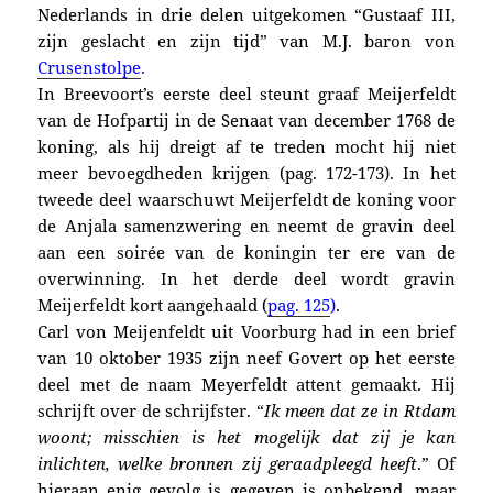
Nederlands in drie delen uitgekomen “Gustaaf III,
zijn geslacht en zijn tijd” van M.J. baron von
Crusenstolpe
.
In Breevoort’s eerste deel steunt graaf Meijerfeldt
van de Hofpartij in de Senaat van december 1768 de
koning, als hij dreigt af te treden mocht hij niet
meer bevoegdheden krijgen (pag. 172-173). In het
tweede deel waarschuwt Meijerfeldt de koning voor
de Anjala samenzwering en neemt de gravin deel
aan een soirée van de koningin ter ere van de
overwinning. In het derde deel wordt gravin
Meijerfeldt kort aangehaald (
pag. 125
)
.
Carl von Meijenfeldt uit Voorburg had in een brief
van 10 oktober 1935 zijn neef Govert op het eerste
deel met de naam Meyerfeldt attent gemaakt. Hij
schrijft over de schrijfster. “
Ik meen dat ze in Rtdam
woont; misschien is het mogelijk dat zij je kan
inlichten, welke bronnen zij geraadpleegd heeft
.” Of
hieraan enig gevolg is gegeven is onbekend, maar