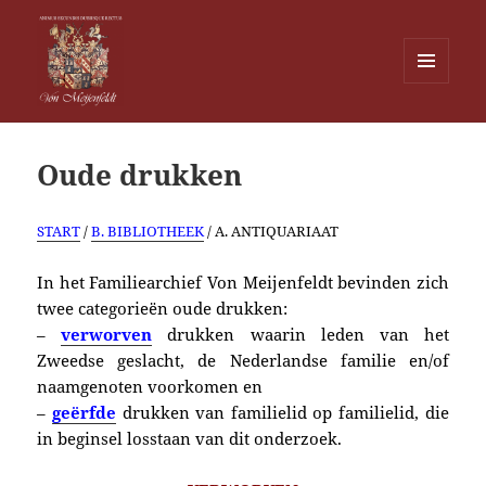
MENU
EN
Von Meijenfeldt
WIDGETS
Oude drukken
START
/
B. BIBLIOTHEEK
/ A. ANTIQUARIAAT
In het Familiearchief Von Meijenfeldt bevinden zich
twee categorieën oude drukken:
–
verworven
drukken waarin leden van het
Zweedse geslacht, de Nederlandse familie en/of
naamgenoten voorkomen en
–
geërfde
drukken van familielid op familielid, die
in beginsel losstaan van dit onderzoek.