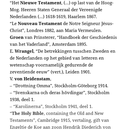
“Het
Nieuwe Testament
, (…) op last van de Hoog-
Mog. Heeren Staten Generaal der Vereenigde
Nederlanden (…) 1618-1619, Haarlem 1867.
“Le
Nouveau Testament
de Notre Seigneur Jésus-
Christ”, Londres 1882, aan Maria Vermeulen.
Groen
van Prinsterer, “Handboek der Geschiedenis
van het Vader­land”, Amsterdam 1895.
E.
Wrangel
, “De betrekkingen tusschen Zweden en
de Nederlanden op het gebied van letteren en
wetenschap voornamelijk gedurende de
zeventiende eeuw” (vert.), Leiden 1901.
V.
von
Heidenstam
,
– “Drottning Omma”, Stockholm-Göteborg 1914.
– “Svenskarna och deras hövdingar”, Stockholm
1938, deel 1.
– “Karolinerna”, Stockholm 1941, deel 1.
“
The Holy Bible
, containing the Old and New
Testaments”, Cambridge 1915, vertaling, gift van
Engeltje de Koe aan zoon Hendrik Diederich von