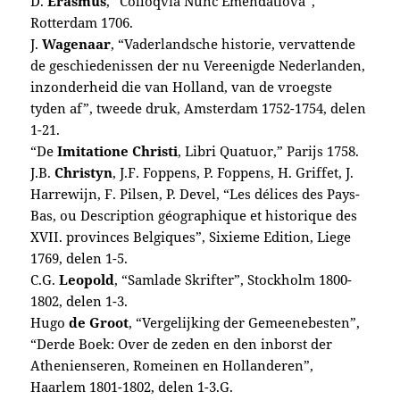
D.
Erasmus
, “Colloqvia Nunc Emendatiova”,
Rotterdam 1706.
J.
Wagenaar
, “Vaderlandsche historie, vervattende
de geschiedenissen der nu Vereenigde Nederlanden,
inzonderheid die van Holland, van de vroegste
tyden af”, tweede druk, Amsterdam 1752-1754, delen
1-21.
“De
Imitatione Christi
, Libri Quatuor,” Parijs 1758.
J.B.
Christyn
, J.F. Foppens, P. Foppens, H. Griffet, J.
Harrewijn, F. Pilsen, P. Devel, “Les délices des Pays-
Bas, ou Description géographique et historique des
XVII. provinces Belgiques”, Sixieme Edition, Liege
1769, delen 1-5.
C.G.
Leopold
, “Samlade Skrifter”, Stockholm 1800-
1802, delen 1-3.
Hugo
de Groot
, “Vergelijking der Gemeenebesten”,
“Derde Boek: Over de zeden en den inborst der
Athenienseren, Romeinen en Hollanderen”,
Haarlem 1801-1802, delen 1-3.G.