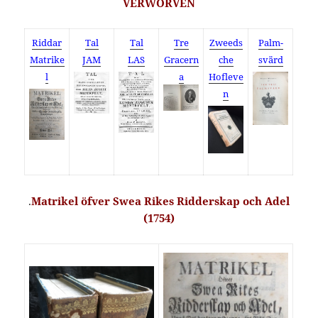
VERWORVEN
Riddar
Tal
Tal
Tre
Zweeds
Palm-
Matrike
JAM
LAS
Gracern
che
svärd
l
a
Hofleve
n
.
Matrikel öfver Swea Rikes Ridderskap och Adel
(1754)